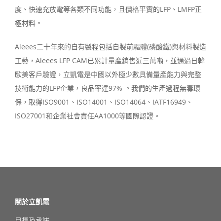
度、快速充放電等各類不同功能，且價格平實的LFP、LMFP正
極材料。
Aleees二十年來的自有製程包括自製前驅體(磷酸鐵)與材料製造
工藝，Aleees LFP CAM已累計量產銷售近三萬噸，並通過日韓
歐美客戶驗證，立凱電是中國以外極少數具備量產能力與完整
技術能力的LFP企業，良品率達97% 。我們的生產過程無毒環
保，取得ISO9001、ISO14001、ISO14064、IATF16949、
ISO27001和企業社會責任AA1000等國際認證。
關於立凱電
目標及承諾