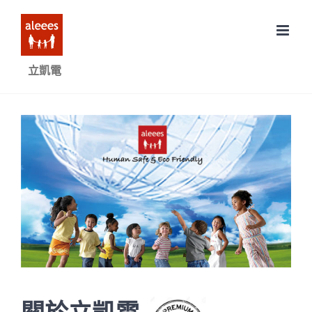
Skip
to
content
立凱電